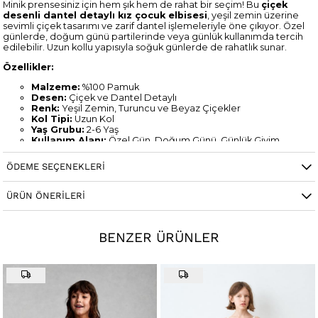
Minik prensesiniz için hem şık hem de rahat bir seçim! Bu
çiçek
desenli dantel detaylı kız çocuk elbisesi
, yeşil zemin üzerine
sevimli çiçek tasarımı ve zarif dantel işlemeleriyle öne çıkıyor. Özel
günlerde, doğum günü partilerinde veya günlük kullanımda tercih
edilebilir. Uzun kollu yapısıyla soğuk günlerde de rahatlık sunar.
Özellikler:
Malzeme:
%100 Pamuk
Desen:
Çiçek ve Dantel Detaylı
Renk:
Yeşil Zemin, Turuncu ve Beyaz Çiçekler
Kol Tipi:
Uzun Kol
Yaş Grubu:
2-6 Yaş
Kullanım Alanı:
Özel Gün, Doğum Günü, Günlük Giyim
Mevsim:
İlkbahar, Sonbahar, Kış
Bakım Talimatları:
ÖDEME SEÇENEKLERI
30°C’de hassas yıkama yapılmalıdır.
Düşük ısıda ütüleme önerilir.
ÜRÜN ÖNERILERI
Neden Bu Elbiseyi Tercih Etmelisiniz?
✔ Yumuşak ve cilt dostu kumaş.
✔ Şık tasarımıyla dikkat çeker.
✔ Hem özel günlerde hem günlük kullanımda uygundur.
BENZER ÜRÜNLER