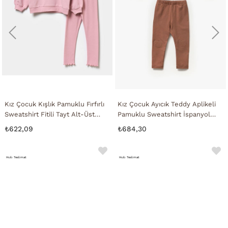
Kız Çocuk Kışlık Pamuklu Fırfırlı
Kız Çocuk Ayıcık Teddy Aplikeli
Sweatshirt Fitili Tayt Alt-Üst
Pamuklu Sweatshirt İspanyol
Takım
Tayt Alt-Üst Takım
₺622,09
₺684,30
Hızlı Teslimat
Hızlı Teslimat