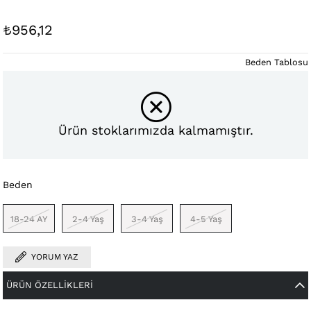
₺956,12
Beden Tablosu
Ürün stoklarımızda kalmamıştır.
Beden
18-24 AY
2-4 Yaş
3-4 Yaş
4-5 Yaş
YORUM YAZ
ÜRÜN ÖZELLIKLERI