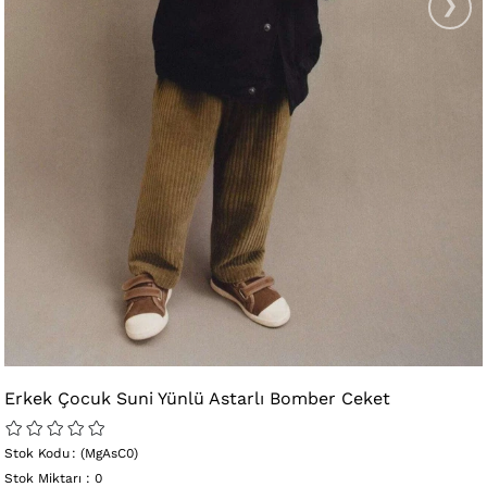
›
Erkek Çocuk Suni Yünlü Astarlı Bomber Ceket
Stok Kodu
(MgAsC0)
Stok Miktarı
:
0