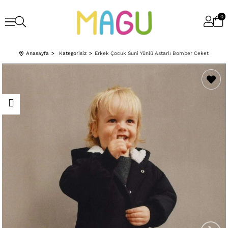
0
Anasayfa
Kategorisiz
Erkek Çocuk Suni Yünlü Astarlı Bomber Ceket