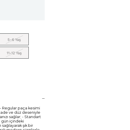
5-6 Yaş
11-12 Yaş
; - Regular paça kesimi
 Sade ve düz deseniyle
nızı sağlar; - Standart
e gün içindeki
m sağlayarak şık bir
arak modern çizgilerle