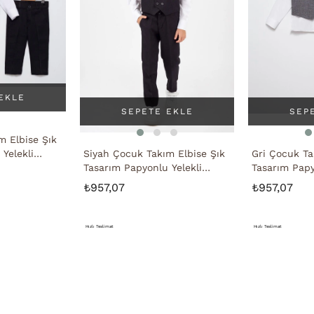
EKLE
SEPETE EKLE
SEP
m Elbise Şık
Yelekli
Siyah Çocuk Takım Elbise Şık
Gri Çocuk Ta
Tasarım Papyonlu Yelekli
Tasarım Papy
Smokin
Smokin
₺957,07
₺957,07
Hızlı Teslimat
Hızlı Teslimat