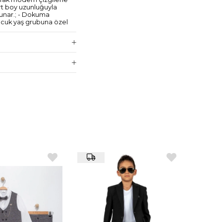
art boy uzunluğuyla
 sunar.; - Dokuma
 Çocuk yaş grubuna özel