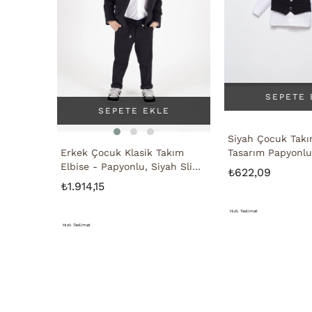
SEPETE 
SEPETE EKLE
Siyah Çocuk Takı
Erkek Çocuk Klasik Takım
Tasarım Papyonlu 
Elbise - Papyonlu, Siyah Slim
Smokin
₺622,09
Fit Özel Gün Kombini
₺1.914,15
Hızlı Teslimat
Hızlı Teslimat