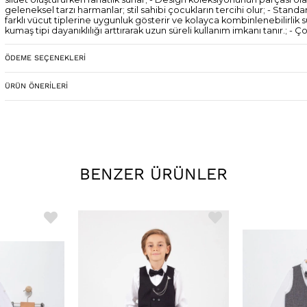
geleneksel tarzı harmanlar; stil sahibi çocukların tercihi olur; - Stand
farklı vücut tiplerine uygunluk gösterir ve kolayca kombinlenebilirlik
kumaş tipi dayanıklılığı arttırarak uzun süreli kullanım imkanı tanır.; -
olarak tasarlanmıştır;;
ÖDEME SEÇENEKLERI
Cinsiyet
Erkek
ÜRÜN ÖNERILERI
BENZER ÜRÜNLER