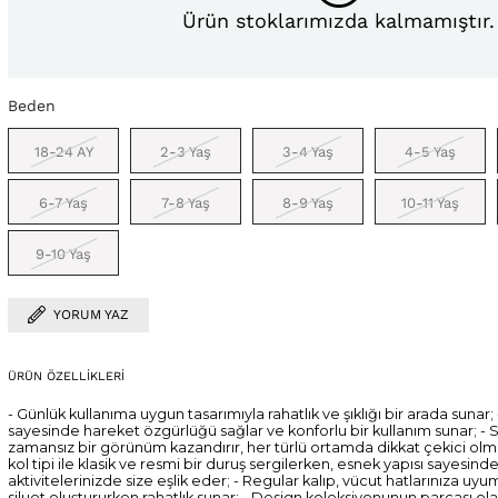
Ürün stoklarımızda kalmamıştır.
Beden
18-24 AY
2-3 Yaş
3-4 Yaş
4-5 Yaş
6-7 Yaş
7-8 Yaş
8-9 Yaş
10-11 Yaş
9-10 Yaş
YORUM YAZ
ÜRÜN ÖZELLIKLERI
- Günlük kullanıma uygun tasarımıyla rahatlık ve şıklığı bir arada sunar
sayesinde hareket özgürlüğü sağlar ve konforlu bir kullanım sunar; -
zamansız bir görünüm kazandırır, her türlü ortamda dikkat çekici olma
kol tipi ile klasik ve resmi bir duruş sergilerken, esnek yapısı sayesind
aktivitelerinizde size eşlik eder; - Regular kalıp, vücut hatlarınıza uyu
siluet oluştururken rahatlık sunar; - Design koleksiyonunun parçası ol