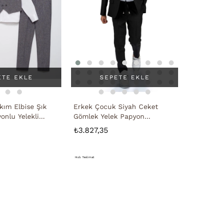
ETE EKLE
SEPETE EKLE
kım Elbise Şık
Erkek Çocuk Siyah Ceket
onlu Yelekli
Gömlek Yelek Papyon
Pantolon Takım Elbise
₺3.827,35
Hızlı Teslimat