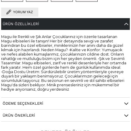
YORUM YAZ
ÜRÜN ÖZELLIKLERI
Magu ile Renkli ve Şık Anlar Çocuklarınız için özenle tasarlanan
Magu elbiseleri ile tanışın! Her bir detayında sevgi ve zarafet
barındıran bu özel elbiseler, miniklerinizin her anını daha da güzel
kılmak için hazırlandı. Neden Magu? •Kalite ve Konfor: Yumuşacık
ve nefes alabilen kumaşlarımız, çocuklarınızın cildine dost. Onların
rahatlığı ve mutluluğu bizim için her şeyden önemli. •Şık ve Sevimli
Tasarımlar: Magu elbiseleri, zarif ve renkli desenleriyle her ortamda
fark yaratır. Hem özel günlerde hem de günlük kullanımda ideal.
•Doğa Dostu Üretim: Sürdürülebilir üretim yöntemleriyle çevreye
duyarlı bir yaklaşım benimsiyoruz. Çocuklarımızın geleceği için
sorumluluk taşıyoruz. Bu sezonun en sevimli ve stil sahibi elbiseleri
Magu'da sizleri bekliyor. Minik prensesleriniz için mükemmel bir
hediye arıyorsanız, doğru yerdesiniz
ÖDEME SEÇENEKLERI
ÜRÜN ÖNERILERI