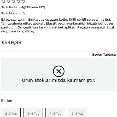
Stok Kodu
(Mg24Winter297)
Stok Miktarı
:
0
İki parçalı takım. Bisiklet yaka, uzun kollu, fitilli şeritli sweatshirt üst.
Yan tarafında etiket aplikeli. Elastik belli, ayarlanabilir büzgü ipli jogger
pantolon. Ön cepli. Yan tarafında etiket aplikeli. Paçaları manşetli. Sıcak
ve yumuşak iç yüzey.
₺549,99
Beden Tablosu
Ürün stoklarımızda kalmamıştır.
Beden
2-3 Yaş
3-4 Yaş
4-5 Yaş
5-6 Yaş