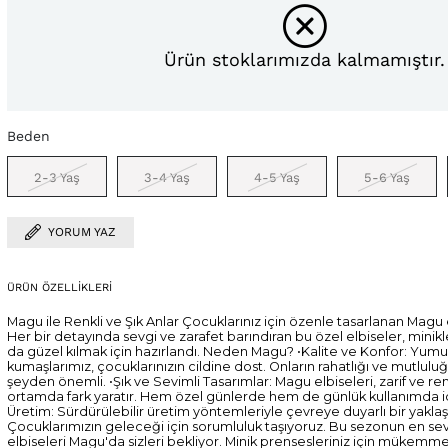
Ürün stoklarımızda kalmamıştır.
Beden
2-3 Yaş
3-4 Yaş
4-5 Yaş
5-6 Yaş
YORUM YAZ
ÜRÜN ÖZELLIKLERI
Magu ile Renkli ve Şık Anlar Çocuklarınız için özenle tasarlanan Magu el
Her bir detayında sevgi ve zarafet barındıran bu özel elbiseler, minikl
da güzel kılmak için hazırlandı. Neden Magu? •Kalite ve Konfor: Yumu
kumaşlarımız, çocuklarınızın cildine dost. Onların rahatlığı ve mutluluğ
şeyden önemli. •Şık ve Sevimli Tasarımlar: Magu elbiseleri, zarif ve re
ortamda fark yaratır. Hem özel günlerde hem de günlük kullanımda 
Üretim: Sürdürülebilir üretim yöntemleriyle çevreye duyarlı bir yakl
Çocuklarımızın geleceği için sorumluluk taşıyoruz. Bu sezonun en sevim
elbiseleri Magu'da sizleri bekliyor. Minik prensesleriniz için mükemme