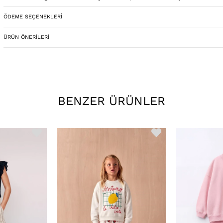
arıyorsanız, doğru yerdesiniz
ÖDEME SEÇENEKLERI
ÜRÜN ÖNERILERI
BENZER ÜRÜNLER