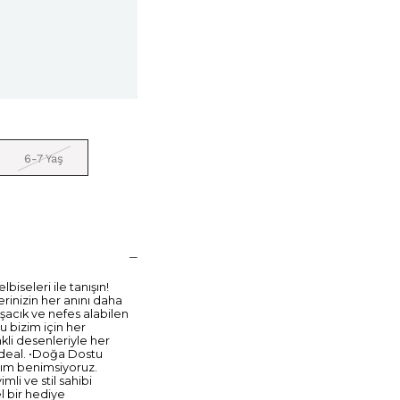
6-7 Yaş
biseleri ile tanışın!
erinizin her anını daha
şacık ve nefes alabilen
u bizim için her
nkli desenleriyle her
ideal. •Doğa Dostu
aşım benimsiyoruz.
li ve stil sahibi
l bir hediye