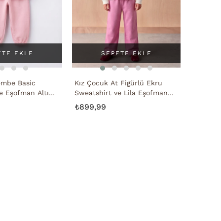
ETE EKLE
SEPETE EKLE
embe Basic
Kız Çocuk At Figürlü Ekru
e Eşofman Altı
Sweatshirt ve Lila Eşofman
Takımı
₺899,99