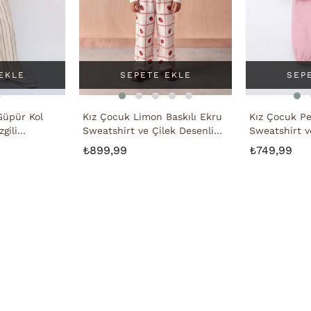
EKLE
SEPETE EKLE
SEP
Güpür Kol
Kız Çocuk Limon Baskılı Ekru
Kız Çocuk P
gili
Sweatshirt ve Çilek Desenli
Sweatshirt v
Eşofman Takımı
Takımı
₺899,99
₺749,99