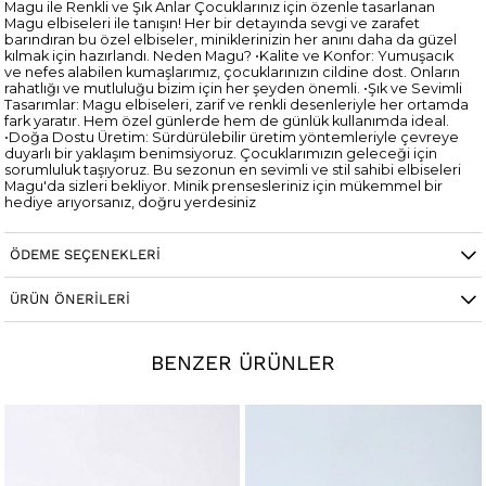
Magu ile Renkli ve Şık Anlar Çocuklarınız için özenle tasarlanan
Magu elbiseleri ile tanışın! Her bir detayında sevgi ve zarafet
barındıran bu özel elbiseler, miniklerinizin her anını daha da güzel
kılmak için hazırlandı. Neden Magu? •Kalite ve Konfor: Yumuşacık
ve nefes alabilen kumaşlarımız, çocuklarınızın cildine dost. Onların
rahatlığı ve mutluluğu bizim için her şeyden önemli. •Şık ve Sevimli
Tasarımlar: Magu elbiseleri, zarif ve renkli desenleriyle her ortamda
fark yaratır. Hem özel günlerde hem de günlük kullanımda ideal.
•Doğa Dostu Üretim: Sürdürülebilir üretim yöntemleriyle çevreye
duyarlı bir yaklaşım benimsiyoruz. Çocuklarımızın geleceği için
sorumluluk taşıyoruz. Bu sezonun en sevimli ve stil sahibi elbiseleri
Magu'da sizleri bekliyor. Minik prensesleriniz için mükemmel bir
hediye arıyorsanız, doğru yerdesiniz
ÖDEME SEÇENEKLERI
ÜRÜN ÖNERILERI
BENZER ÜRÜNLER