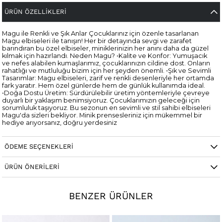
ÜRÜN ÖZELLIKLERI
Magu ile Renkli ve Şık Anlar Çocuklarınız için özenle tasarlanan
Magu elbiseleri ile tanışın! Her bir detayında sevgi ve zarafet
barındıran bu özel elbiseler, miniklerinizin her anını daha da güzel
kılmak için hazırlandı. Neden Magu? •Kalite ve Konfor: Yumuşacık
ve nefes alabilen kumaşlarımız, çocuklarınızın cildine dost. Onların
rahatlığı ve mutluluğu bizim için her şeyden önemli. •Şık ve Sevimli
Tasarımlar: Magu elbiseleri, zarif ve renkli desenleriyle her ortamda
fark yaratır. Hem özel günlerde hem de günlük kullanımda ideal.
•Doğa Dostu Üretim: Sürdürülebilir üretim yöntemleriyle çevreye
duyarlı bir yaklaşım benimsiyoruz. Çocuklarımızın geleceği için
sorumluluk taşıyoruz. Bu sezonun en sevimli ve stil sahibi elbiseleri
Magu'da sizleri bekliyor. Minik prensesleriniz için mükemmel bir
hediye arıyorsanız, doğru yerdesiniz
ÖDEME SEÇENEKLERI
ÜRÜN ÖNERILERI
BENZER ÜRÜNLER