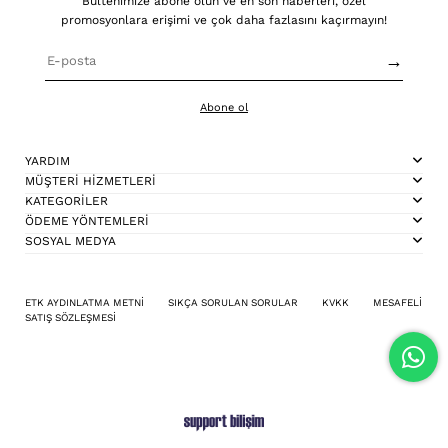
Bültenimize abone olun ve en son haberleri, özel
promosyonlara erişimi ve çok daha fazlasını kaçırmayın!
→
Abone ol
YARDIM
MÜŞTERİ HİZMETLERİ
KATEGORİLER
ÖDEME YÖNTEMLERİ
SOSYAL MEDYA
ETK AYDINLATMA METNİ
SIKÇA SORULAN SORULAR
KVKK
MESAFELİ
SATIŞ SÖZLEŞMESİ