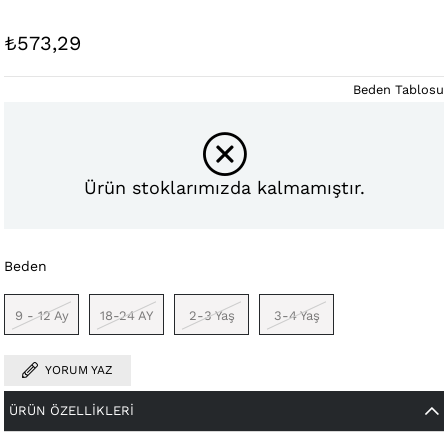
₺573,29
Beden Tablosu
Ürün stoklarımızda kalmamıştır.
Beden
9 - 12 Ay
18-24 AY
2-3 Yaş
3-4 Yaş
YORUM YAZ
ÜRÜN ÖZELLIKLERI