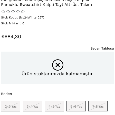
Pamuklu Sweatshirt Kalpli Tayt Alt-Üst Takım
Stok Kodu
(Mg24Winter227)
Stok Miktarı
:
0
₺684,30
Beden Tablosu
Ürün stoklarımızda kalmamıştır.
Beden
2-3 Yaş
3-4 Yaş
4-5 Yaş
5-6 Yaş
7-8 Yaş