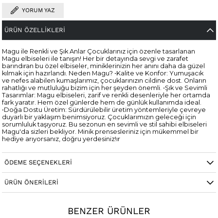
YORUM YAZ
ÜRÜN ÖZELLIKLERI
Magu ile Renkli ve Şık Anlar Çocuklarınız için özenle tasarlanan
Magu elbiseleri ile tanışın! Her bir detayında sevgi ve zarafet
barındıran bu özel elbiseler, miniklerinizin her anını daha da güzel
kılmak için hazırlandı. Neden Magu? •Kalite ve Konfor: Yumuşacık
ve nefes alabilen kumaşlarımız, çocuklarınızın cildine dost. Onların
rahatlığı ve mutluluğu bizim için her şeyden önemli. •Şık ve Sevimli
Tasarımlar: Magu elbiseleri, zarif ve renkli desenleriyle her ortamda
fark yaratır. Hem özel günlerde hem de günlük kullanımda ideal.
•Doğa Dostu Üretim: Sürdürülebilir üretim yöntemleriyle çevreye
duyarlı bir yaklaşım benimsiyoruz. Çocuklarımızın geleceği için
sorumluluk taşıyoruz. Bu sezonun en sevimli ve stil sahibi elbiseleri
Magu'da sizleri bekliyor. Minik prensesleriniz için mükemmel bir
hediye arıyorsanız, doğru yerdesiniz!ır
ÖDEME SEÇENEKLERI
ÜRÜN ÖNERILERI
BENZER ÜRÜNLER