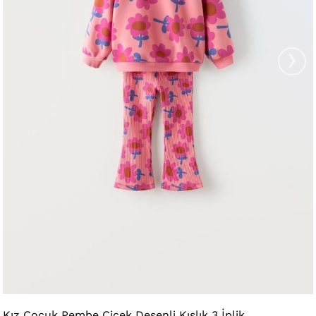
›
Kız Çocuk Pembe Çiçek Desenli Kışlık 3 İplik