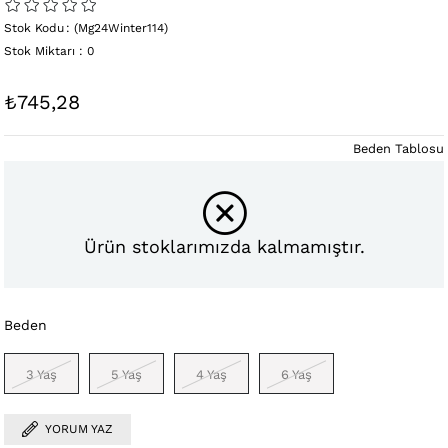
Stok Kodu
(Mg24Winter114)
Stok Miktarı
:
0
₺745,28
Beden Tablosu
Ürün stoklarımızda kalmamıştır.
Beden
3 Yaş
5 Yaş
4 Yaş
6 Yaş
YORUM YAZ