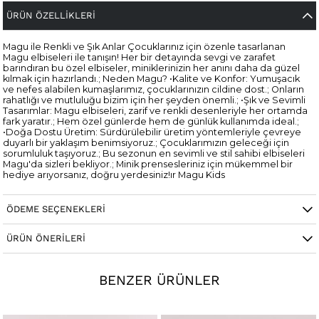
ÜRÜN ÖZELLIKLERI
Magu ile Renkli ve Şık Anlar Çocuklarınız için özenle tasarlanan
Magu elbiseleri ile tanışın! Her bir detayında sevgi ve zarafet
barındıran bu özel elbiseler, miniklerinizin her anını daha da güzel
kılmak için hazırlandı.; Neden Magu? •Kalite ve Konfor: Yumuşacık
ve nefes alabilen kumaşlarımız, çocuklarınızın cildine dost.; Onların
rahatlığı ve mutluluğu bizim için her şeyden önemli.; •Şık ve Sevimli
Tasarımlar: Magu elbiseleri, zarif ve renkli desenleriyle her ortamda
fark yaratır.; Hem özel günlerde hem de günlük kullanımda ideal.;
•Doğa Dostu Üretim: Sürdürülebilir üretim yöntemleriyle çevreye
duyarlı bir yaklaşım benimsiyoruz.; Çocuklarımızın geleceği için
sorumluluk taşıyoruz.; Bu sezonun en sevimli ve stil sahibi elbiseleri
Magu'da sizleri bekliyor.; Minik prensesleriniz için mükemmel bir
hediye arıyorsanız, doğru yerdesiniz!ır Magu Kids
Cinsiyet
Kadın / Kız
ÖDEME SEÇENEKLERI
ÜRÜN ÖNERILERI
BENZER ÜRÜNLER