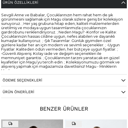
ÜRÜN ÖZELLIKLERI
Sevgili Anne ve Babalar, Çocuklarınızın hem rahat hem de şık
görünmesini sağlamak için Magu olarak sizlere geniş bir koleksiyon
sunuyoruz. ; Her yaş grubuna hitap eden, kaliteli malzemelerden
üretilmiş ve modaya uygun tasarımlarımızla çocuklarınızın
gardırobunu renklendiriyoruz. ; Neden Magu? •Konfor ve Kalite:
Çocuklarınızın hassas cildine uygun, nefes alabilen ve dayanıklı
kumaşlar kullanıyoruz. ; •Şık Tasarımlar: Günlük giyimden özel
günlere kadar her an için modern ve sevimli seçenekler. ; •Uygun
Fiyatlar: Kaliteden ödün vermeden, her bütçeye uygun fiyatlar. ;
•Güvenli Alışveriş: Kolay iade ve değişim seçenekleri ile
memnuniyet garantisi. ; Çocuklarınızın tarzını yansıtacak en güzel
kıyafetler için Magu’yu tercih edin. ; Koleksiyonumuzu görmek ve
alışveriş yapmak için mağazamıza davetlisiniz! Magu - Miniklerin
Modası;
ÖDEME SEÇENEKLERI
Cinsiyet
Kadın / Kız
ÜRÜN ÖNERILERI
BENZER ÜRÜNLER