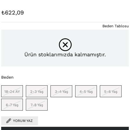
₺622,09
Beden Tablosu
Ürün stoklarımızda kalmamıştır.
Beden
18-24 AY
2-3 Yaş
3-4 Yaş
4-5 Yaş
5-6 Yaş
6-7 Yaş
7-8 Yaş
YORUM YAZ