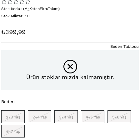
Stok Kodu
(MgKetenEkruTakım)
Stok Miktarı
:
0
₺399,99
Beden Tablosu
Ürün stoklarımızda kalmamıştır.
Beden
2-3 Yaş
2-4 Yaş
3-4 Yaş
4-5 Yaş
5-6 Yaş
6-7 Yaş