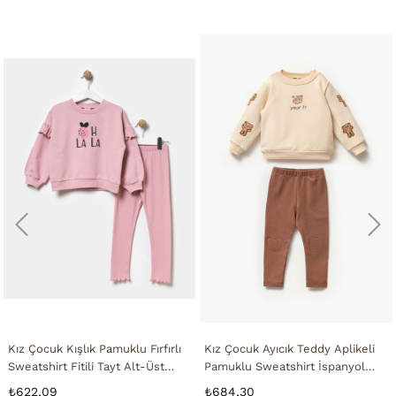
Kız Çocuk Kışlık Pamuklu Fırfırlı
Kız Çocuk Ayıcık Teddy Aplikeli
Sweatshirt Fitili Tayt Alt-Üst
Pamuklu Sweatshirt İspanyol
Takım
Tayt Alt-Üst Takım
₺622,09
₺684,30