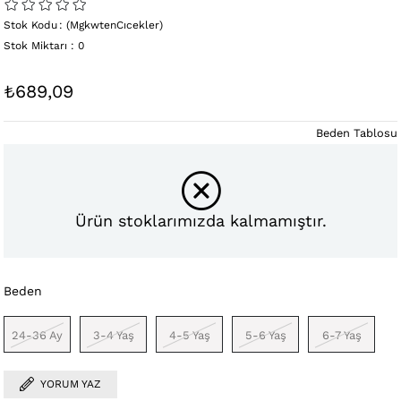
Stok Kodu
(MgkwtenCıcekler)
Stok Miktarı
:
0
₺689,09
Beden Tablosu
Ürün stoklarımızda kalmamıştır.
Beden
24-36 Ay
3-4 Yaş
4-5 Yaş
5-6 Yaş
6-7 Yaş
YORUM YAZ