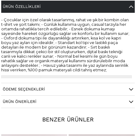
ÜRÜN ÖZELLIKLERI
- Çocuklar için özel olarak tasarlanmış, rahat ve şık bir kombin olan
t-shirt ve şort takımı; - Günlük kullanıma uygun, casual tarzıyla her
ortamda rahatlıkla tercih edilebilir; - Esnek dokuma kumaşı
sayesinde hareket özgürlüğü sağlar ve konforlu bir kullanım sunar;
- Oxford dokuma tipi ile dayanıklılığı artırırken, kısa kol ve kapri
boyu yaz ayları için idealdir; - Standart kol tipi ve lastikli paça
detayları ile modern bir görünüm kazandırır; - Sırt baskılı
tasarımıyla dikkat çekici bir stil oluştururken, dijital baskı tekniği
canlı ve kalıcı renkler sunar; - Normal bel kesimi ile gün boyu
rahatlık sağlar ve organik materyal kullanımı sürdürülebilir moda
anlayışını destekler.; - Havuz yaka tasarımı ile yaz aylarında serinlik
hissi verirken, %100 pamuk materyali cildi tahriş etmez;
Cinsiyet
Kadın / Kız
ÖDEME SEÇENEKLERI
ÜRÜN ÖNERILERI
BENZER ÜRÜNLER