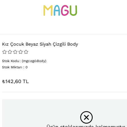
Kız Çocuk Beyaz Siyah Çizgili Body
Stok Kodu
(mgcızgılıBody)
Stok Miktarı
:
0
₺142,60
Ürün stoklarımızda kalmamıştır.