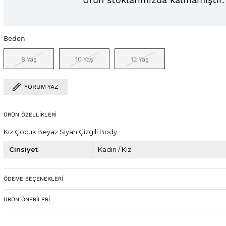
Beden
8 Yaş
10 Yaş
12 Yaş
YORUM YAZ
ÜRÜN ÖZELLIKLERI
Kız Çocuk Beyaz Siyah Çizgili Body
Cinsiyet
Kadın / Kız
ÖDEME SEÇENEKLERI
ÜRÜN ÖNERILERI