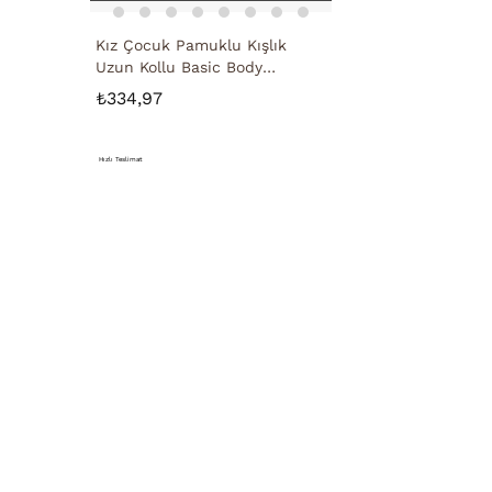
Kız Çocuk Pamuklu Kışlık
Uzun Kollu Basic Body
Sweatshirt
₺334,97
Hızlı Teslimat