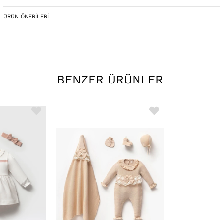
•Doğa Dostu Üretim: Sürdürülebilir üretim yöntemleriyle çevrey
benimsiyoruz.
ÜRÜN ÖNERILERI
Çocuklarımızın geleceği için sorumluluk taşıyoruz.
Bu sezonun en sevimli ve stil sahibi elbiseleri Magu'da sizleri be
Minik prensesleriniz için mükemmel bir hediye arıyorsanız, doğ
BENZER ÜRÜNLER