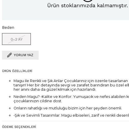
Ürün stoklarımızda kalmamıştır.
Beden
0-3 AY
YORUM YAZ
ÜRÜN ÖZELLIKLERI
Magu ile Renkli ve Şık Anlar Çocuklarınız için özenle tasarlanan 
tanışın! Her bir detayında sevgi ve zarafet barındıran bu özel elb
her anını daha da güzel kılmak için hazırlandı.
Neden Magu? •Kalite ve Konfor: Yumuşacık ve nefes alabilen k
çocuklarınızın cildine dost.
Onların rahatlığı ve mutluluğu bizim için her şeyden önemli.
•Şık ve Sevimli Tasarımlar: Magu elbiseleri, zarif ve renkli dese
fark yaratır.
Hem özel günlerde hem de günlük kullanımda ideal.
ÖDEME SEÇENEKLERI