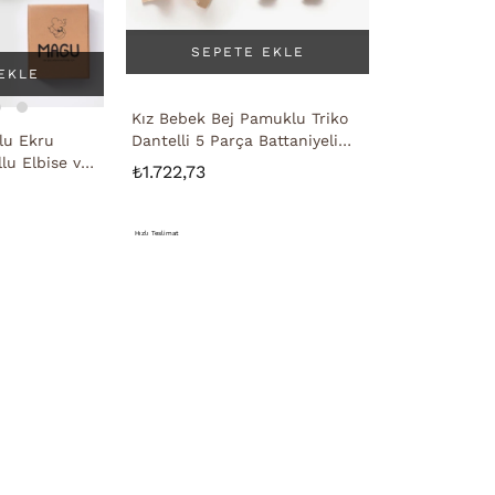
SEPETE EKLE
EKLE
Kız Bebek Bej Pamuklu Triko
lu Ekru
Dantelli 5 Parça Battaniyeli
lu Elbise ve
Hastane Çıkışı Zıbın Seti
₺1.722,73
 - Rahat ve
Hızlı Teslimat