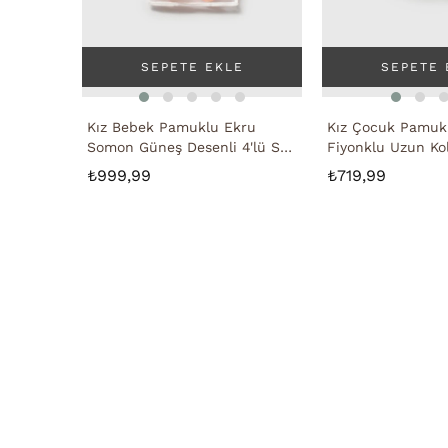
SEPETE EKLE
SEPETE 
Kız Bebek Pamuklu Ekru
Kız Çocuk Pamuk
Somon Güneş Desenli 4'lü Set
Fiyonklu Uzun Kol
- Hırka, Patikli Pantolon ve
Saç Bandı Takımı
₺999,99
₺719,99
Şapka Battaniye
Şık