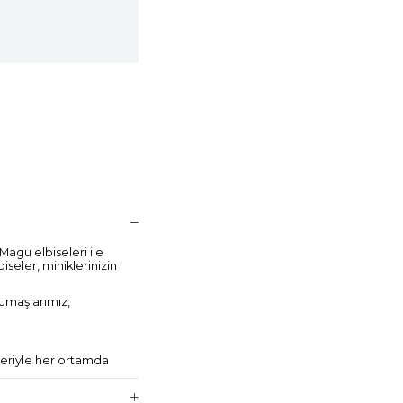
Magu elbiseleri ile
iseler, miniklerinizin
umaşlarımız,
nleriyle her ortamda