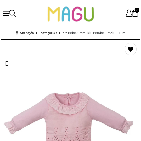
0
Anasayfa
Kategorisiz
Kız Bebek Pamuklu Pembe Fistolu Tulum