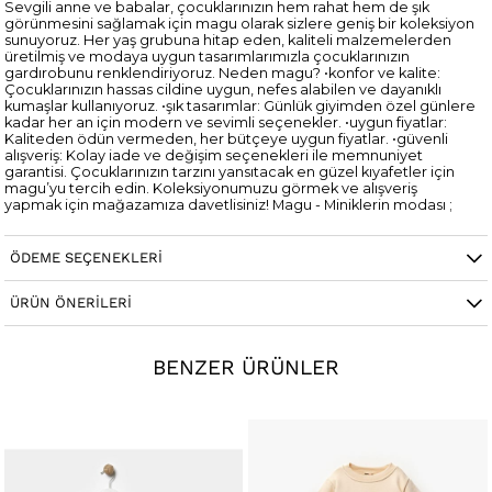
Sevgili anne ve babalar, çocuklarınızın hem rahat hem de şık
görünmesini sağlamak için magu olarak sizlere geniş bir koleksiyon
sunuyoruz. Her yaş grubuna hitap eden, kaliteli malzemelerden
üretilmiş ve modaya uygun tasarımlarımızla çocuklarınızın
gardırobunu renklendiriyoruz. Neden magu? •konfor ve kalite:
Çocuklarınızın hassas cildine uygun, nefes alabilen ve dayanıklı
kumaşlar kullanıyoruz. •şık tasarımlar: Günlük giyimden özel günlere
kadar her an için modern ve sevimli seçenekler. •uygun fiyatlar:
Kaliteden ödün vermeden, her bütçeye uygun fiyatlar. •güvenli
alışveriş: Kolay iade ve değişim seçenekleri ile memnuniyet
garantisi. Çocuklarınızın tarzını yansıtacak en güzel kıyafetler için
magu’yu tercih edin. Koleksiyonumuzu görmek ve alışveriş
yapmak için mağazamıza davetlisiniz! Magu - Miniklerin modası ;
Cinsiyet
Kadın / Kız
ÖDEME SEÇENEKLERI
ÜRÜN ÖNERILERI
BENZER ÜRÜNLER