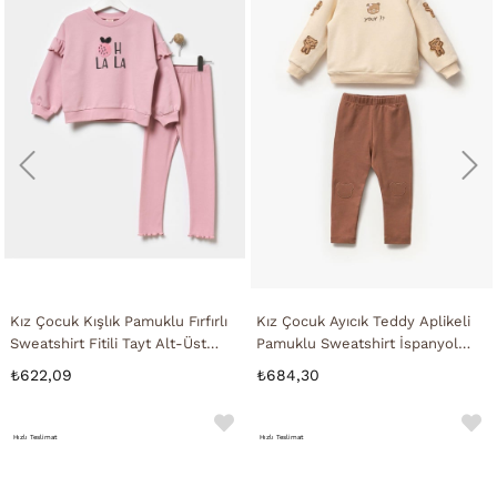
Kız Çocuk Kışlık Pamuklu Fırfırlı
Kız Çocuk Ayıcık Teddy Aplikeli
Sweatshirt Fitili Tayt Alt-Üst
Pamuklu Sweatshirt İspanyol
Takım
Tayt Alt-Üst Takım
₺622,09
₺684,30
Hızlı Teslimat
Hızlı Teslimat