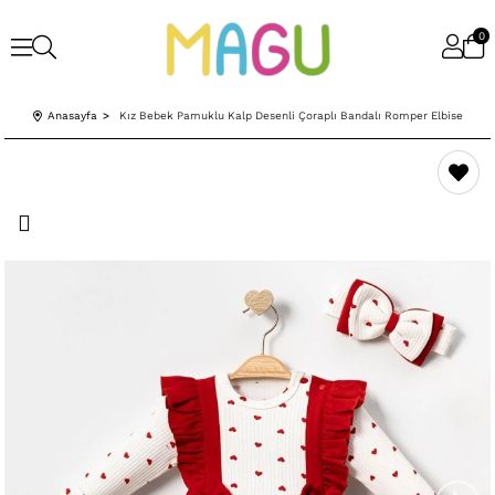
0
Anasayfa
Kız Bebek Pamuklu Kalp Desenli Çoraplı Bandalı Romper Elbise