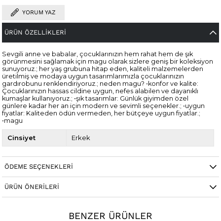
YORUM YAZ
ÜRÜN ÖZELLIKLERI
Sevgili anne ve babalar, çocuklarınızın hem rahat hem de şık
görünmesini sağlamak için magu olarak sizlere geniş bir koleksiyon
sunuyoruz.; her yaş grubuna hitap eden, kaliteli malzemelerden
üretilmiş ve modaya uygun tasarımlarımızla çocuklarınızın
gardırobunu renklendiriyoruz.; neden magu? •konfor ve kalite:
Çocuklarınızın hassas cildine uygun, nefes alabilen ve dayanıklı
kumaşlar kullanıyoruz.; •şık tasarımlar: Günlük giyimden özel
günlere kadar her an için modern ve sevimli seçenekler.; •uygun
fiyatlar: Kaliteden ödün vermeden, her bütçeye uygun fiyatlar.;
•magu
Cinsiyet
Erkek
ÖDEME SEÇENEKLERI
ÜRÜN ÖNERILERI
BENZER ÜRÜNLER