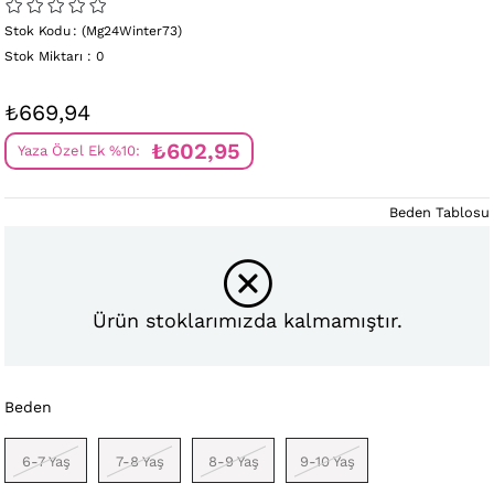
Stok Kodu
(Mg24Winter73)
Stok Miktarı
:
0
₺669,94
₺602,95
Yaza Özel Ek %10:
Beden Tablosu
Ürün stoklarımızda kalmamıştır.
Beden
6-7 Yaş
7-8 Yaş
8-9 Yaş
9-10 Yaş