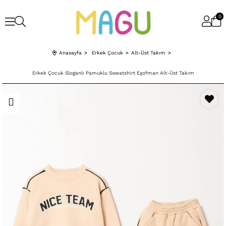
0
Anasayfa
Erkek Çocuk
Alt-Üst Takım
Erkek Çocuk Sloganlı Pamuklu Sweatshirt Eşofman Alt-Üst Takım