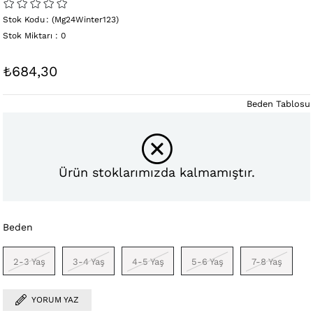
Stok Kodu
(Mg24Winter123)
Stok Miktarı
:
0
₺684,30
Beden Tablosu
Ürün stoklarımızda kalmamıştır.
Beden
2-3 Yaş
3-4 Yaş
4-5 Yaş
5-6 Yaş
7-8 Yaş
YORUM YAZ