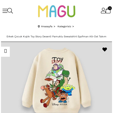
0
Anasayfa
Kategorisiz
Erkek Çocuk Kışlık Toy Story Desenli Pamuklu Sweatshirt Eşofman Alt-Üst Takım