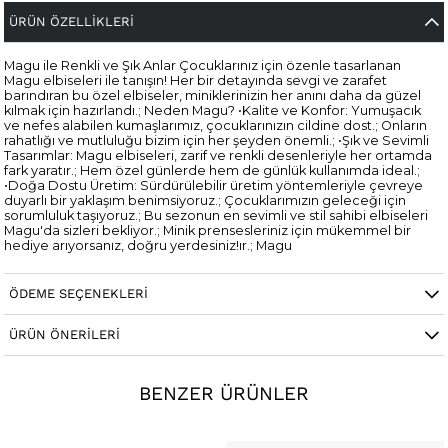
ÜRÜN ÖZELLIKLERI
Magu ile Renkli ve Şık Anlar Çocuklarınız için özenle tasarlanan
Magu elbiseleri ile tanışın! Her bir detayında sevgi ve zarafet
barındıran bu özel elbiseler, miniklerinizin her anını daha da güzel
kılmak için hazırlandı.; Neden Magu? •Kalite ve Konfor: Yumuşacık
ve nefes alabilen kumaşlarımız, çocuklarınızın cildine dost.; Onların
rahatlığı ve mutluluğu bizim için her şeyden önemli.; •Şık ve Sevimli
Tasarımlar: Magu elbiseleri, zarif ve renkli desenleriyle her ortamda
fark yaratır.; Hem özel günlerde hem de günlük kullanımda ideal.;
•Doğa Dostu Üretim: Sürdürülebilir üretim yöntemleriyle çevreye
duyarlı bir yaklaşım benimsiyoruz.; Çocuklarımızın geleceği için
sorumluluk taşıyoruz.; Bu sezonun en sevimli ve stil sahibi elbiseleri
Magu'da sizleri bekliyor.; Minik prensesleriniz için mükemmel bir
hediye arıyorsanız, doğru yerdesiniz!ır.; Magu
Cinsiyet
Kadın / Kız
ÖDEME SEÇENEKLERI
ÜRÜN ÖNERILERI
BENZER ÜRÜNLER