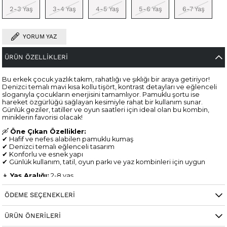
2-3 Yaş
3-4 Yaş
4-5 Yaş
5-6 Yaş
6-7 Yaş
YORUM YAZ
ÜRÜN ÖZELLIKLERI
Bu erkek çocuk yazlık takım, rahatlığı ve şıklığı bir araya getiriyor!
Denizci temalı mavi kısa kollu tişört, kontrast detayları ve eğlenceli
sloganıyla çocukların enerjisini tamamlıyor. Pamuklu şortu ise
hareket özgürlüğü sağlayan kesimiyle rahat bir kullanım sunar.
Günlük geziler, tatiller ve oyun saatleri için ideal olan bu kombin,
miniklerin favorisi olacak!
🛶
Öne Çıkan Özellikler:
✔ Hafif ve nefes alabilen pamuklu kumaş
✔ Denizci temalı eğlenceli tasarım
✔ Konforlu ve esnek yapı
✔ Günlük kullanım, tatil, oyun parkı ve yaz kombinleri için uygun
👦
Yaş Aralığı:
2-8 yaş
🛍
Kullanım Alanı:
Günlük giyim, tatil, sahil ve geziler
ÖDEME SEÇENEKLERI
ÜRÜN ÖNERILERI