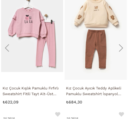
Kız Çocuk Kışlık Pamuklu Fırfırlı
Kız Çocuk Ayıcık Teddy Aplikeli
Sweatshirt Fitili Tayt Alt-Üst
Pamuklu Sweatshirt İspanyol
Takım
Tayt Alt-Üst Takım
₺622,09
₺684,30
Hızlı Teslimat
Hızlı Teslimat