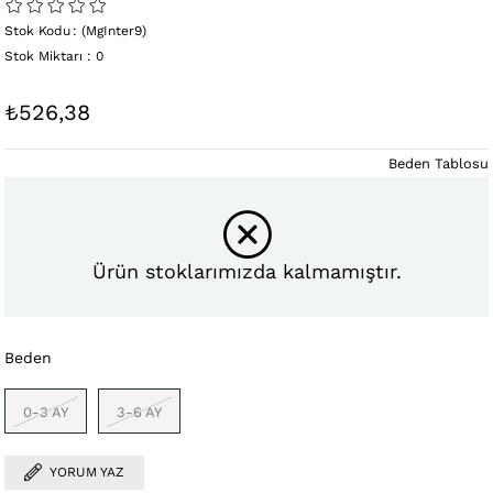
Stok Kodu
(MgInter9)
Stok Miktarı
:
0
₺526,38
Beden Tablosu
Ürün stoklarımızda kalmamıştır.
Beden
0-3 AY
3-6 AY
YORUM YAZ