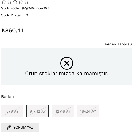
Stok Kodu
(Mg24Winter197)
Stok Miktarı
:
0
₺860,41
Beden Tablosu
Ürün stoklarımızda kalmamıştır.
Beden
6-9 AY
9 - 12 Ay
12-18 AY
18-24 AY
YORUM YAZ