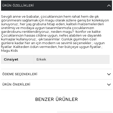
ÜRÜN ÖZELLIKLERI
Sevgili anne ve babalar, çocuklarınızın hem rahat hem de şık
görünmesini sağlamak için magu olarak sizlere geniş bir koleksiyon
sunuyoruz.; her yaş grubuna hitap eden, kaliteli malzemelerden
üretilmiş ve modaya uygun tasarımlarımızla çocuklarınızın
gardırobunu renklendiriyoruz.; neden magu? •konfor ve kalite:
Çocuklarınızın hassas cildine uygun, nefes alabilen ve dayanıklı
kumaşlar kullanıyoruz.; •şık tasarımlar: Günlük giyimden özel
günlere kadar her an için modern ve sevimli seçenekler.; •uygun
fiyatlar: Kaliteden ödün vermeden, her bütçeye uygun fiyatlar.;
Magu Kids
Cinsiyet
Erkek
ÖDEME SEÇENEKLERI
ÜRÜN ÖNERILERI
BENZER ÜRÜNLER