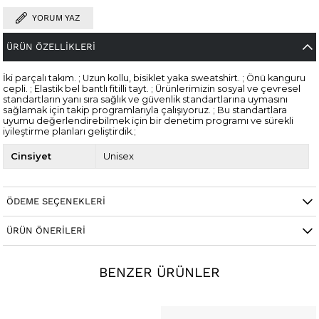
YORUM YAZ
ÜRÜN ÖZELLIKLERI
İki parçalı takım. ; Uzun kollu, bisiklet yaka sweatshirt. ; Önü kanguru
cepli. ; Elastik bel bantlı fitilli tayt. ; Ürünlerimizin sosyal ve çevresel
standartların yanı sıra sağlık ve güvenlik standartlarına uymasını
sağlamak için takip programlarıyla çalışıyoruz. ; Bu standartlara
uyumu değerlendirebilmek için bir denetim programı ve sürekli
iyileştirme planları geliştirdik.;
Cinsiyet
Unisex
ÖDEME SEÇENEKLERI
ÜRÜN ÖNERILERI
BENZER ÜRÜNLER