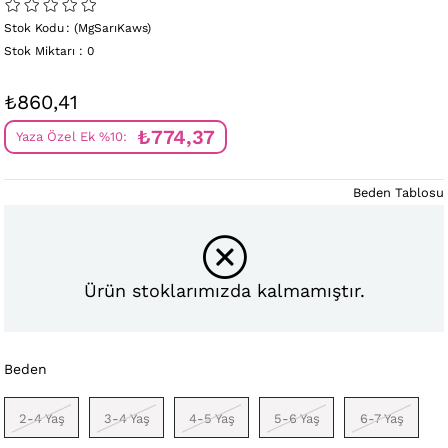
Stok Kodu
(MgSarıKaws)
Stok Miktarı
:
0
₺860,41
₺774,37
Yaza Özel Ek %10:
Beden Tablosu
Ürün stoklarımızda kalmamıştır.
Beden
2-4 Yaş
3-4 Yaş
4-5 Yaş
5-6 Yaş
6-7 Yaş