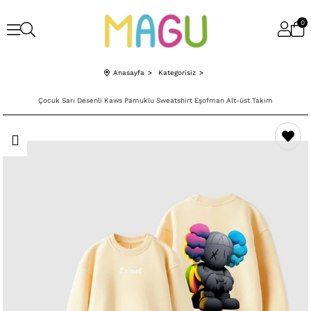
0
Anasayfa
Kategorisiz
Çocuk Sarı Desenli Kaws Pamuklu Sweatshirt Eşofman Alt-üst Takım