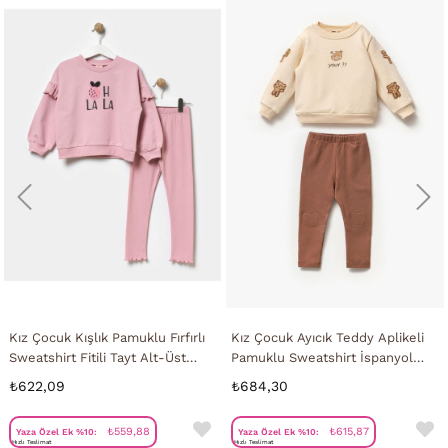
Kız Çocuk Kışlık Pamuklu Fırfırlı
Kız Çocuk Ayıcık Teddy Aplikeli
Sweatshirt Fitili Tayt Alt-Üst
Pamuklu Sweatshirt İspanyol
Takım
Tayt Alt-Üst Takım
₺622,09
₺684,30
₺559,88
₺615,87
Yaza Özel Ek %10:
Yaza Özel Ek %10:
Hızlı Teslimat
Hızlı Teslimat