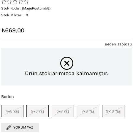
Stok Kodu
(MaguKostümb8)
Stok Miktarı
:
0
₺669,00
Beden Tablosu
Ürün stoklarımızda kalmamıştır.
Beden
4-5 Yaş
5-6 Yaş
6-7 Yaş
7-8 Yaş
9-10 Yaş
YORUM YAZ