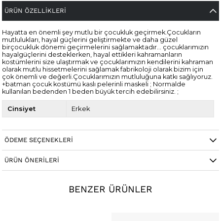
ÜRÜN ÖZELLIKLERI
Hayatta en önemli şey mutlu bir çocukluk geçirmek.Çocukların
mutlulukları, hayal güçlerini geliştirmekte ve daha güzel
birçocukluk dönemi geçirmelerini sağlamaktadır… çocuklarımızın
hayalgüçlerini desteklerken, hayal ettikleri kahramanların
kostümlerini size ulaştırmak ve çocuklarımızın kendilerini kahraman
olarak mutlu hissetmelerini sağlamak fabrikoloji olarak bizim için
çok önemli ve değerli.Çocuklarımızın mutluluğuna katkı sağlıyoruz.
+batman çocuk kostümü kaslı pelerinli maskeli ; Normalde
kullanılan bedenden 1 beden büyük tercih edebilirsiniz. ;
Cinsiyet
Erkek
ÖDEME SEÇENEKLERI
ÜRÜN ÖNERILERI
BENZER ÜRÜNLER