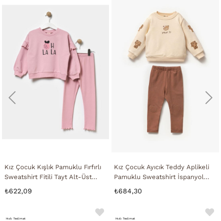
Kız Çocuk Kışlık Pamuklu Fırfırlı
Kız Çocuk Ayıcık Teddy Aplikeli
Sweatshirt Fitili Tayt Alt-Üst
Pamuklu Sweatshirt İspanyol
Takım
Tayt Alt-Üst Takım
₺622,09
₺684,30
Hızlı Teslimat
Hızlı Teslimat