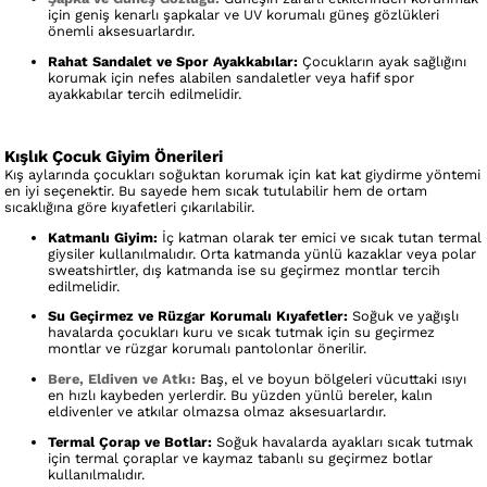
için geniş kenarlı şapkalar ve UV korumalı güneş gözlükleri
önemli aksesuarlardır.
Rahat Sandalet ve Spor Ayakkabılar:
Çocukların ayak sağlığını
korumak için nefes alabilen sandaletler veya hafif spor
ayakkabılar tercih edilmelidir.
Kışlık Çocuk Giyim Önerileri
Kış aylarında çocukları soğuktan korumak için kat kat giydirme yöntemi
en iyi seçenektir. Bu sayede hem sıcak tutulabilir hem de ortam
sıcaklığına göre kıyafetleri çıkarılabilir.
Katmanlı Giyim:
İç katman olarak ter emici ve sıcak tutan termal
giysiler kullanılmalıdır. Orta katmanda yünlü kazaklar veya polar
sweatshirtler, dış katmanda ise su geçirmez montlar tercih
edilmelidir.
Su Geçirmez ve Rüzgar Korumalı Kıyafetler:
Soğuk ve yağışlı
havalarda çocukları kuru ve sıcak tutmak için su geçirmez
montlar ve rüzgar korumalı pantolonlar önerilir.
Bere, Eldiven ve Atkı:
Baş, el ve boyun bölgeleri vücuttaki ısıyı
en hızlı kaybeden yerlerdir. Bu yüzden yünlü bereler, kalın
eldivenler ve atkılar olmazsa olmaz aksesuarlardır.
Termal Çorap ve Botlar:
Soğuk havalarda ayakları sıcak tutmak
için termal çoraplar ve kaymaz tabanlı su geçirmez botlar
kullanılmalıdır.