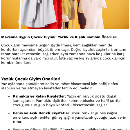
Mevsime Uygun Çocuk Giyimi: Yazlık ve Kışlık Kombin Önerileri
Çocukların mevsime uygun giydirilmesi, hem sağlıkları hem de
konforları açısından büyük önem taşır. Doğru kıyafet seçimleri, onların
rahat hareket etmesini sağlarken aynı zamanda hava koşullarına karşı
korunmalarına da yardımcı olur. İşte yaz ve kış aylarında çocuklar için
kombin önerileri:
Yazlık Çocuk Giyim Önerileri
Yaz aylarında çocukların serin ve rahat hissetmesi için hafif, nefes
alabilen ve terletmeyen kıyafetler tercih edilmelidir.
Pamuklu ve Keten Kıyafetler:
Yazın en büyük dostu doğal
kumaşlardır. Pamuklu tişörtler, keten elbiseler ve hafif şortlar
çocuğunuzun gün boyu konforlu hissetmesini sağlar.
Geniş ve Açık Renkli Kıyafetler:
Koyu renkler güneş ışığını
emerken, açık renkler güneş ışığını yansıtarak çocuğunuzu serin
tutar.
Şapka ve Güneş Gözlüğü:
Güneşin zararlı etkilerinden korunmak